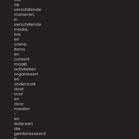
op
verschillende
manieren,
in
verschillende
media,
live
en
online,
items
en
content
maakt,
activiteiten
organiseert
en
onderzoek
doet
voor
en
door
meiden
–
en
iedereen
die
geïnteresseerd
is