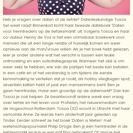
Heb je vragen over daten of de liefde? Datedeskundige Tosca
Sel weet raad! Binnenkort komt haar tweede dateboek ‘Daten
voor herintreders op de liefdesmarkt’ uit. Volgens Tosca en haar
co-auteur Henny de Vos is het een onmisbaar boekwerk voor
mensen die uit een lange relatie of huwelijk komen en weer
opnieuw aan de man/vrouw willen. Als je het boek hebt gelezen,
leer je onder andere wat het verschil is tussen een leuke
ontmoeting en een sollicitatiegesprek. Wanneer het oké is om
weer seks te hebben, wie van de partijen het beste kan betalen
in een café en of het verstandig is om tijdens de eerste
kennismaking te vertellen dat je rookt, als hobby vliegtuigen spot,
zeventien katten hebt of juist een mensenmens bent. Ben je
geen herintreder, maar een groentje op de datemarkt? Dan kan
Tosca je ook helpen. Ze beantwoordt iedere week een vraag
over liefde en het leven voor Profielen, het nieuwsmedium van
de Hogeschool Rotterdam. Tosca (32) woont in Utrecht met haar
verloofde Anne. Ze leerde hem anderhalf jaar geleden op
Tinder. Eerder schreef ze het boek ‘Daten is Meten’ met
wetenschapsjournalist Philip Dröge. Ben jij een herintreder in de
liefdesmarkt en kun je wel wat tips gebruiken? Of vind je het