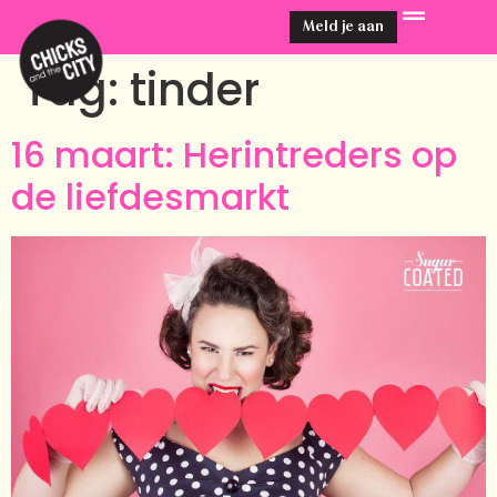
Meld je aan
Tag:
tinder
16 maart: Herintreders op
de liefdesmarkt