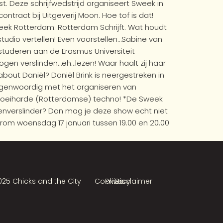
 Deze schrijfwedstrijd organiseert Sweek in
ntract bij Uitgeverij Moon. Hoe tof is dat!
heek Rotterdam: Rotterdam Schrijft. Wat houdt
tudio vertellen! Even voorstellen…Sabine van
studeren aan de Erasmus Universiteit
ogen verslinden…eh…lezen! Waar haalt zij haar
bout Daniël? Daniël Brink is neergestreken in
tegenwoordig met het organiseren van
aar snoeiharde (Rotterdamse) techno! *De Sweek
alenverslinder? Dan mag je deze show echt niet
arom woensdag 17 januari tussen 19.00 en 20.00
025 Chicks and the City
Cookies
Privacy
Disclaimer