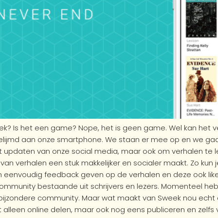
ek? Is het een game? Nope, het is geen game. Wel kan het vers
gelijmd aan onze smartphone. We staan er mee op en we ga
t updaten van onze social media, maar ook om verhalen te l
 van verhalen een stuk makkelijker en socialer maakt. Zo kun j
n eenvoudig feedback geven op de verhalen en deze ook like
community bestaande uit schrijvers en lezers. Momenteel he
e bijzondere community. Maar wat maakt van Sweek nou echt 
et alleen online delen, maar ook nog eens publiceren en zelfs