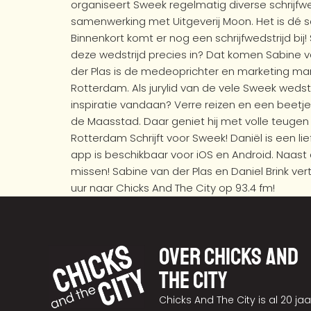
organiseert Sweek regelmatig diverse schrijfw
samenwerking met Uitgeverij Moon. Het is dé sch
Binnenkort komt er nog een schrijfwedstrijd bi
deze wedstrijd precies in? Dat komen Sabine v
der Plas is de medeoprichter en marketing man
Rotterdam. Als jurylid van de vele Sweek wedst
inspiratie vandaan? Verre reizen en een beetje
de Maasstad. Daar geniet hij met volle teuge
Rotterdam Schrijft voor Sweek! Daniël is een lie
app is beschikbaar voor iOS en Android. Naast 
missen! Sabine van der Plas en Daniel Brink ve
uur naar Chicks And The City op 93.4 fm!
Over chicks and
the city
Chicks And The City is al 20 jaa