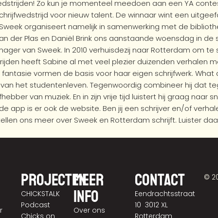
edstrijden! Zo kun je momenteel meedoen aan een YA contest.
rijfwedstrijd voor nieuw talent. De winnaar wint een uitgeefco
j! Sweek organiseert namelijk in samenwerking met de bibliot
an der Plas en Daniël Brink ons aanstaande woensdag in de s
ager van Sweek. In 2010 verhuisdezij naar Rotterdam om te 
rijden heeft Sabine al met veel plezier duizenden verhalen m
 fantasie vormen de basis voor haar eigen schrijfwerk. What a
n van het studentenleven. Tegenwoordig combineer hij dat 
fhebber van muziek. En in zijn vrije tijd luistert hij graag n
de app is er ook de website. Ben jij een schrijver en/of verh
rtellen ons meer over Sweek en Rotterdam schrijft. Luister da
Projecten
Meer
Contact
© 2
info
CHICKSTALK
Eendrachtsstraat
Podcast
10 3012 XL
r
Over ons
Chicks on
Rotterdam