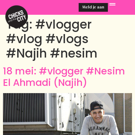
Meld je aan
Tag:
#vlogger
#vlog #vlogs
#Najih #nesim
18 mei: #vlogger #Nesim
El Ahmadi (Najih)