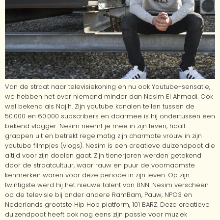
Van de straat naar televisiekoning en nu ook Youtube-sensatie,
we hebben het over niemand minder dan Nesim El Ahmadi. Ook
wel bekend als Najih. Zijn youtube kanalen tellen tussen de
50.000 en 60.000 subscribers en daarmee is hij ondertussen een
bekend vlogger. Nesim neemt je mee in zijn leven, haalt
grappen uit en betrekt regelmatig zijn charmate vrouw in zijn
youtube filmpjes (vlogs). Nesim is een creatieve duizendpoot die
altijd voor zijn doelen gaat. Zijn tienerjaren werden getekend
door de straatcultuur, waar rauw en puur de voornaamste
kenmerken waren voor deze periode in zijn leven. Op zijn
twintigste werd hij het nieuwe talent van BNN. Nesim verscheen
op de televisie bij onder andere RamBam, Pauw, NPO3 en
Nederlands grootste Hip Hop platform, 101 BARZ. Deze creatieve
duizendpoot heeft ook nog eens zijn passie voor muziek