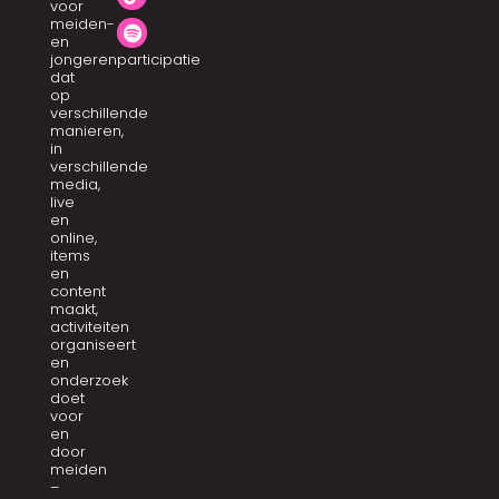
voor
meiden-
en
jongerenparticipatie
dat
op
verschillende
manieren,
in
verschillende
media,
live
en
online,
items
en
content
maakt,
activiteiten
organiseert
en
onderzoek
doet
voor
en
door
meiden
–