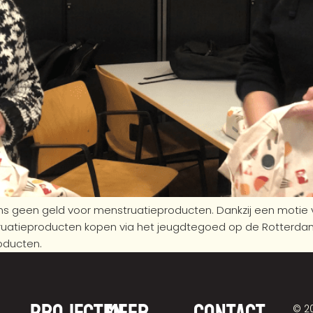
ms geen geld voor menstruatieproducten. Dankzij een motie 
truatieproducten kopen via het jeugdtegoed op de Rotterda
oducten.
© 2