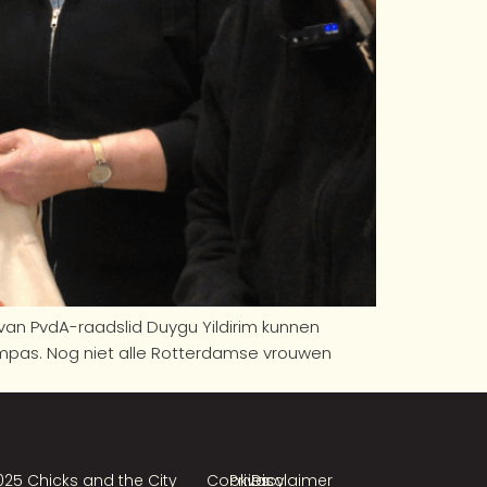
van PvdA-raadslid Duygu Yildirim kunnen
mpas. Nog niet alle Rotterdamse vrouwen
025 Chicks and the City
Cookies
Privacy
Disclaimer