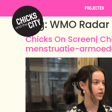
Projecten
Tag:
WMO Radar
Chicks On Screen| C
menstruatie-armoede