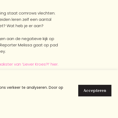
ing staat cornrows vlechten:
eiden leren zelf een aantal
et? Wat heb je er aan?
gen aan de negatieve kijk op
. Reporter Melissa gaat op pad
ey.
ter van ‘Liever Kroes?!’ hier.
f om mee te doen aan Chicks On
ons verkeer te analyseren. Door op
Accepteren