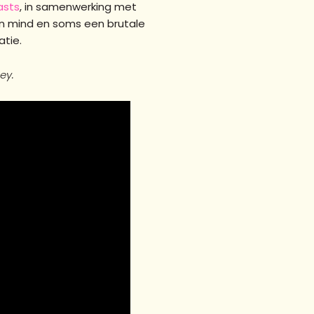
asts
, in samenwerking met
n mind en soms een brutale
atie.
ey.