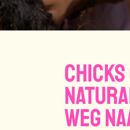
Chicks 
natura
weg na