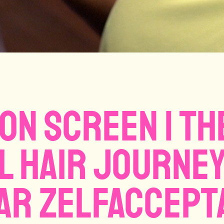
on Screen | Th
l hair journey
ar zelfaccept