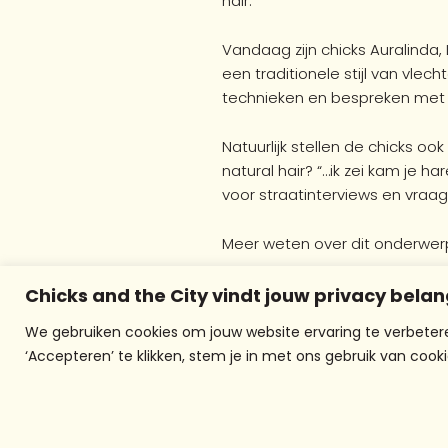
hair.
Vandaag zijn chicks Auralinda
een traditionele stijl van vle
technieken en bespreken met S
Natuurlijk stellen de chicks o
natural hair? “…ik zei kam je 
voor straatinterviews en vraag
Meer weten over dit onderwe
Ben jij of ken jij een meid tus
Chicks and the City vindt jouw privacy belan
Screen? Stuur dan een mail n
We gebruiken cookies om jouw website ervaring te verbetere
‘Accepteren’ te klikken, stem je in met ons gebruik van cooki
Share