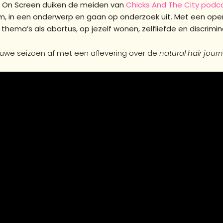
cks On Screen duiken de meiden van
Chicks And The City podc
, in een onderwerp en gaan op onderzoek uit. Met een ope
ema’s als abortus, op jezelf wonen, zelfliefde en discrimin
euwe seizoen af met een aflevering over de
natural hair journ