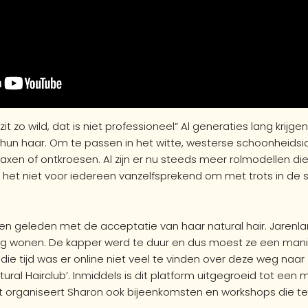
it zo wild, dat is niet professioneel” Al generaties lang krijg
un haar. Om te passen in het witte, westerse schoonheids
elaxen of ontkroesen. Al zijn er nu steeds meer rolmodellen die
 het niet voor iedereen vanzelfsprekend om met trots in de sp
n geleden met de acceptatie van haar natural hair. Jarenlang
ging wonen. De kapper werd te duur en dus moest ze een man
die tijd was er online niet veel te vinden over deze weg naa
tural Hairclub’. Inmiddels is dit platform uitgegroeid tot e
 organiseert Sharon ook bijeenkomsten en workshops die t