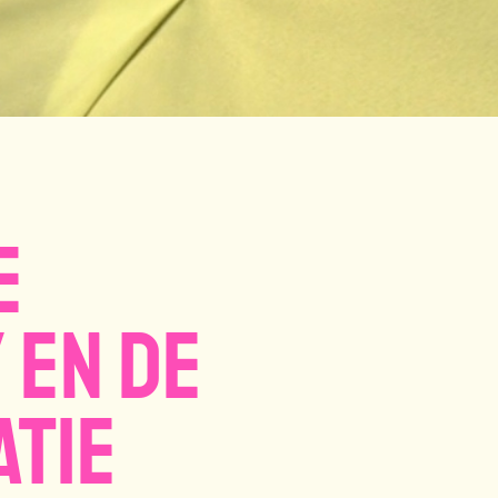
e
 en de
atie