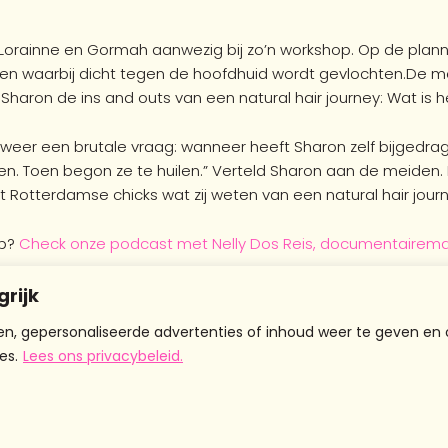
, Lorainne en Gormah aanwezig bij zo’n workshop. Op de plann
chten waarbij dicht tegen de hoofdhuid wordt gevlochten.De m
haron de ins and outs van een natural hair journey: Wat is h
ok weer een brutale vraag: wanneer heeft Sharon zelf bijgedra
haren. Toen begon ze te huilen.” Verteld Sharon aan de meiden
t Rotterdamse chicks wat zij weten van een natural hair journ
rp?
Check onze podcast met Nelly Dos Reis, documentairemaaks
sen de 15 en 25 jaar uit de regio Rotterdam, en lijkt het je to
grijk
aar
info@chicksandthecity.nl
.
Wie weet zien we je binnenkort!
n, gepersonaliseerde advertenties of inhoud weer te geven en 
es.
Lees ons privacybeleid.