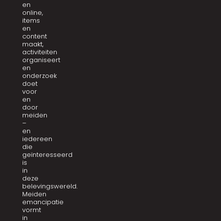
en
online,
items
en
content
maakt,
activiteiten
organiseert
en
onderzoek
doet
voor
en
door
meiden
–
en
iedereen
die
geïnteresseerd
is
in
deze
belevingswereld.
Meiden
emancipatie
vormt
in