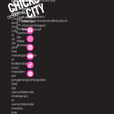
chicks
CHICKSTALK
info
Eendrachtsstraat
Chicks
Podcast
10
and
Over
and
Chicks
3012
ons
the
the
on
XL
De
city
City
Tour
Rotterdam
meiden
Chicks
Chicks
info@chicksandthecity.nl
Zakelijk
And
on
Jaarverslagen
The
Screen
Nieuwsbrief
City
Verbreek
is
de
al
Stilte
20
Archief
jaar
het
mediaplatform
in
Rotterdam
voor
meiden-
en
jongerenparticipatie
dat
op
verschillende
manieren,
in
verschillende
media,
live