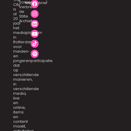
Screen
Nieuwsbrief
City
Verbreek
is
de
al
Stilte
20
Archief
jaar
het
mediaplatform
in
Rotterdam
voor
meiden-
en
jongerenparticipatie
dat
op
verschillende
manieren,
in
verschillende
media,
live
en
online,
items
en
content
maakt,
activiteiten