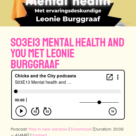
S03E13 Mental health and
you met Leonie
Burggraaf
Podcast:
Play in new window
|
Download
(Duration: 30:09
— 41.4MB) |
Embed