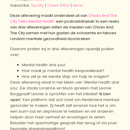
Subscribe:
Spotify
|
TuneIn
|
RSS
|
More
Deze aflevering maakt onderdeel uit van
Chicks And The
City Talks Mental Health
: een podcastdrieluik! In een reeks
van drie afleveringen willen de meiden van Chicks And
The City samen met hun gasten de schaamte en taboes
rondom mentale gezondheid doorbreken.
Daarom praten wij in drie afleveringen openlijk praten
over:
Mental health and you!
Hoe maak je mental health bespreekbaar?
Hoe zet je de eerste stap om hulp te vragen?
Deze aflevering staat in het teken van ‘Mental health and
you’. De chicks Lorainne en Muza spreken met Leonie
Burggraaf! Leonie is oprichter van het initiatief
‘Ik ben
open’
. Een platform dat zich inzet om Nederland mentaal
gezonder te maken. Zij heeft zelf ervaren hoe het is om
een burn-out en depressie te hebben en wil anderen
helpen door haar verhaal en ervaringen te delen.
Beluister het openhartige gesprek hier terug of via jouw
favoriete streamingplatform!