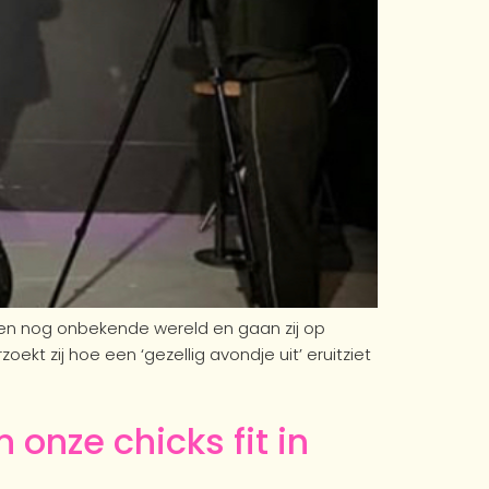
hen nog onbekende wereld en gaan zij op
ekt zij hoe een ‘gezellig avondje uit’ eruitziet
 onze chicks fit in