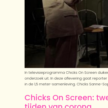
In televisieprogramma Chicks On Screen duike
onderzoek uit. In deze aflevering gaat reporter
in de 1,5 meter-samenleving. Chicks Sanne-Sop
Chicks On Screen: twer
tijden van corona