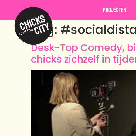
Projecten
Tag:
#socialdist
Desk-Top Comedy, bin
chicks zichzelf in tij