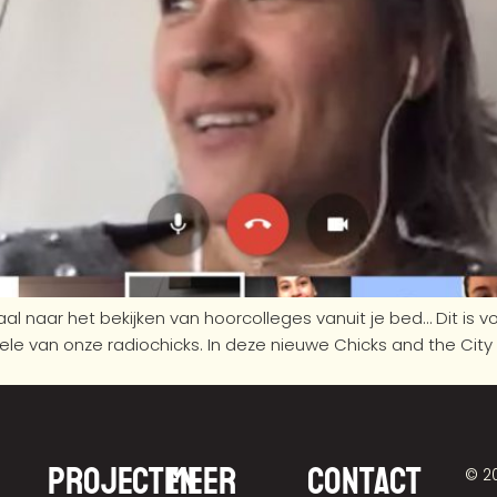
al naar het bekijken van hoorcolleges vanuit je bed… Dit is v
enkele van onze radiochicks. In deze nieuwe Chicks and the C
Projecten
Meer
Contact
© 2