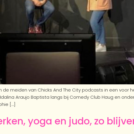
n de meiden van Chicks And The City podcasts in een voor 
 Idalina Araujo Baptista langs bij Comedy Club Haug en onderzo
hie […]
ken, yoga en judo, zo blijven