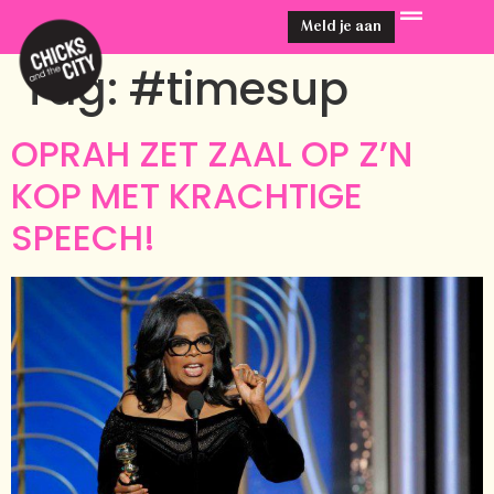
Meld je aan
Tag:
#timesup
OPRAH ZET ZAAL OP Z’N
KOP MET KRACHTIGE
SPEECH!