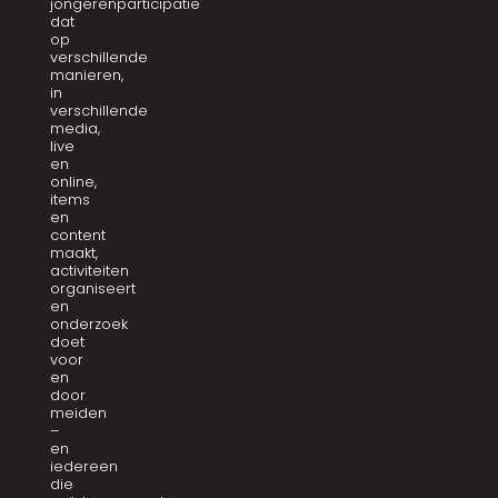
jongerenparticipatie
dat
op
verschillende
manieren,
in
verschillende
media,
live
en
online,
items
en
content
maakt,
activiteiten
organiseert
en
onderzoek
doet
voor
en
door
meiden
–
en
iedereen
die