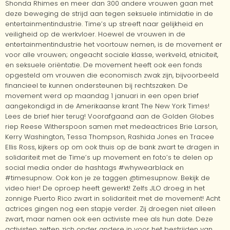
Shonda Rhimes en meer dan 300 andere vrouwen gaan met
deze beweging de strijd aan tegen seksuele intimidatie in de
entertainmentindustrie. Time’s up streeft naar gelijkheid en
veiligheid op de werkvloer. Hoewel de vrouwen in de
entertainmentindustrie het voortouw nemen, is de movement er
voor alle vrouwen; ongeacht sociale klasse, werkveld, etniciteit,
en seksuele oriëntatie. De movement heeft ook een fonds
opgesteld om vrouwen die economisch zwak zijn, bijvoorbeeld
financieel te kunnen ondersteunen bij rechtszaken. De
movement werd op maandag 1 januari in een open brief
aangekondigd in de Amerikaanse krant The New York Times!
Lees de brief hier terug! Voorafgaand aan de Golden Globes
riep Reese Witherspoon samen met medeactrices Brie Larson,
Kerry Washington, Tessa Thompson, Rashida Jones en Tracee
Ellis Ross, kijkers op om ook thuis op de bank zwart te dragen in
solidariteit met de Time’s up movement en foto’s te delen op
social media onder de hashtags #whywearblack en
#timesupnow. Ook kon je ze taggen @timesupnow. Bekijk de
video hier! De oproep heeft gewerkt! Zelfs JLO droeg in het
zonnige Puerto Rico zwart in solidariteit met de movement! Acht
actrices gingen nog een stapje verder. Zij droegen niet alleen
zwart, maar namen ook een activiste mee als hun date. Deze
activisten zetten zich onder andere in voor het bestrijden van