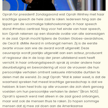
Oprah for president! Zondagavond wist Oprah Winfrey met haar
krachtige speech de hele zaal te raken. Iedereen hing aan de
lippen van de voormalige talkshowkoningin. In haar speech
stond #metoo centraal. Nog voor het einde van haar speech,
kon Oprah rekenen op een staande ovatie van alle aanwezigen
in de zaal. Oprah mocht tijdens de Golden Globes-awardshow,
de Cecil B. dMille Award in ontvangst nemen. Zij is de eerste
zwarte vrouw aan wie de award wordt uitgereikt. Deze
oeuvreprijs wordt jaarlijks uitgereikt aan een acteur, producent
of regisseur die in de loop der jaren uitstekend werk heeft
verricht. In haar ontvangstspeech sprak zij onder andere haar
steunbetuiging en bewondering uit voor de vrouwen die hun
persoonlijke verhalen omtrent seksuele intimidatie durfden te
delen met de wereld. Zo zegt Oprah: “Wat ik zeker weet, is dat de
waarheid spreken het meest krachtige gereedschap is dat we
hebben. Ik ben heel trots op alle vrouwen die zich sterk genoeg
voelden om hun persoonlijke verhalen te delen.” (Bron: NOS).
Oprah’s speech werd niet alleen in de zaal goed ontvangen,
maar wist ook de mensen thuis te raken. Zo hopen sommige
mensen dat zij mee zal doen aan de Amerikaanse