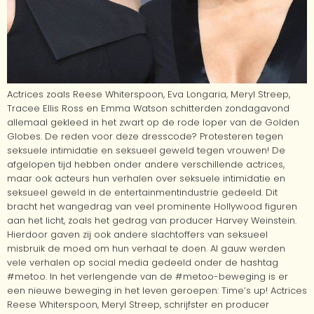
Actrices zoals Reese Whiterspoon, Eva Longaria, Meryl Streep,
Tracee Ellis Ross en Emma Watson schitterden zondagavond
allemaal gekleed in het zwart op de rode loper van de Golden
Globes. De reden voor deze dresscode? Protesteren tegen
seksuele intimidatie en seksueel geweld tegen vrouwen! De
afgelopen tijd hebben onder andere verschillende actrices,
maar ook acteurs hun verhalen over seksuele intimidatie en
seksueel geweld in de entertainmentindustrie gedeeld. Dit
bracht het wangedrag van veel prominente Hollywood figuren
aan het licht, zoals het gedrag van producer Harvey Weinstein.
Hierdoor gaven zij ook andere slachtoffers van seksueel
misbruik de moed om hun verhaal te doen. Al gauw werden
vele verhalen op social media gedeeld onder de hashtag
#metoo. In het verlengende van de #metoo-beweging is er
een nieuwe beweging in het leven geroepen: Time’s up! Actrices
Reese Whiterspoon, Meryl Streep, schrijfster en producer