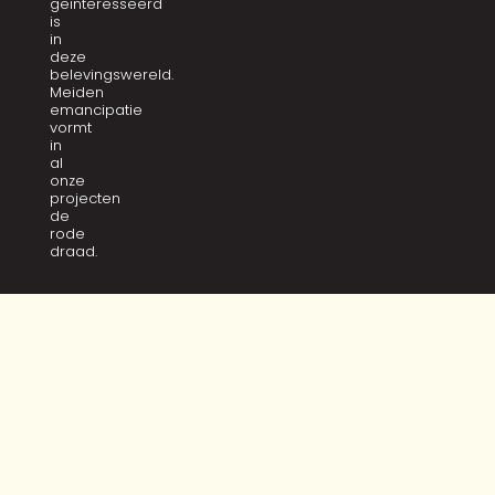
geïnteresseerd
is
in
deze
belevingswereld.
Meiden
emancipatie
vormt
in
al
onze
projecten
de
rode
draad.