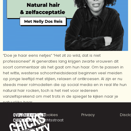
“Doe je haar eens netjes” “Het zit zo wild, dat is niet
professioneel” Al generaties lang krijgen zwarte vrouwen dit
soort commentaar als het gaat om hun haar. Om te passen in
het witte, westerse schoonheidsideaal beginnen veel meiden
op jonge leeftijd met stijlen, relaxen of ontkroesen. Al zijn er nu
steeds meer rolmodellen die op social media en in real life hun
natural hair rocken, toch is het niet voor iedereen
vanzelfsprekend om met trots in de spiegel te kijken naar je
natuurlijke haar.
Over
Projecten
Meer
Contact
©
Cookies
Privacy
Discl
2025
chicks
CHICKSTALK
info
Eendrachtsstraat
Chicks
Podcast
10
and
Over
and
Chicks
3012
ons
the