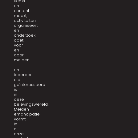
items
en
content
maakt,
activiteiten
organiseert
en
onderzoek
doet
voor
en
door
meiden
–
en
iedereen
die
geïnteresseerd
is
in
deze
belevingswereld.
Meiden
emancipatie
vormt
in
al
onze