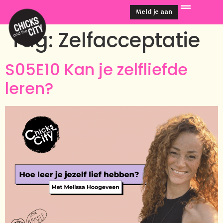
Meld je aan
Tag:
Zelfacceptatie
S05E10 Kan je zelfliefde
leren?