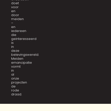
doet
voor
en
door
meiden
–
en
iedereen
die
geïnteresseerd
is
in
deze
belevingswereld.
Meiden
emancipatie
vormt
in
al
onze
projecten
de
rode
draad.