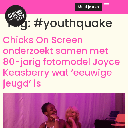
Meld je aan
Tag:
#youthquake
Chicks On Screen
onderzoekt samen met
80-jarig fotomodel Joyce
Keasberry wat ‘eeuwige
jeugd’ is