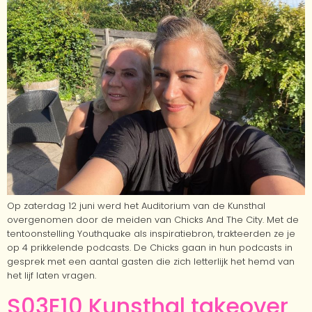
Op zaterdag 12 juni werd het Auditorium van de Kunsthal
overgenomen door de meiden van Chicks And The City. Met de
tentoonstelling Youthquake als inspiratiebron, trakteerden ze je
op 4 prikkelende podcasts. De Chicks gaan in hun podcasts in
gesprek met een aantal gasten die zich letterlijk het hemd van
het lijf laten vragen.
S03E10 Kunsthal takeover