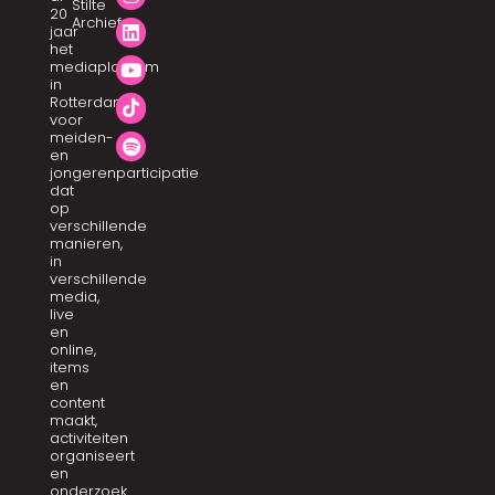
Stilte
20
Archief
jaar
het
mediaplatform
in
Rotterdam
voor
meiden-
en
jongerenparticipatie
dat
op
verschillende
manieren,
in
verschillende
media,
live
en
online,
items
en
content
maakt,
activiteiten
organiseert
en
onderzoek