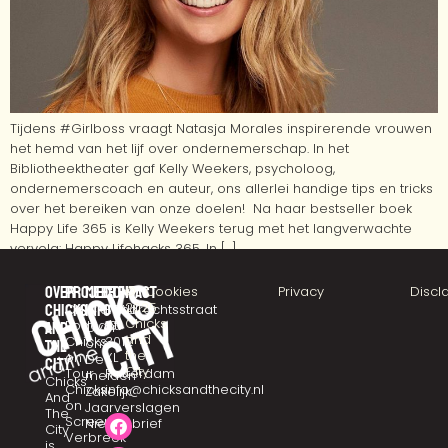
Tijdens #Girlboss vraagt Natasja Morales inspirerende vrouwen
het hemd van het lijf over ondernemerschap. In het
Bibliotheektheater gaf Kelly Weekers, psycholoog,
ondernemerscoach en auteur, ons allerlei handige tips en tricks
over het bereiken van onze doelen! Na haar bestseller boek
Happy Life 365 is Kelly Weekers terug met het langverwachte
vervolg: Happy Lifehacks 365. In […]
Over
Projecten
Meer
Contact
©
Cookies
Privacy
Discl
2025
chicks
CHICKSTALK
info
Eendrachtsstraat
Chicks
Podcast
10
and
Over
and
Chicks
3012
ons
the
the
on
XL
De
city
City
Tour
Rotterdam
meiden
Chicks
Chicks
info@chicksandthecity.nl
Zakelijk
And
on
Jaarverslagen
The
Screen
Nieuwsbrief
City
Verbreek
is