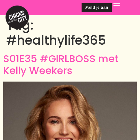
Meld je aan
Tag:
#healthylife365
S01E35 #GIRLBOSS met
Kelly Weekers