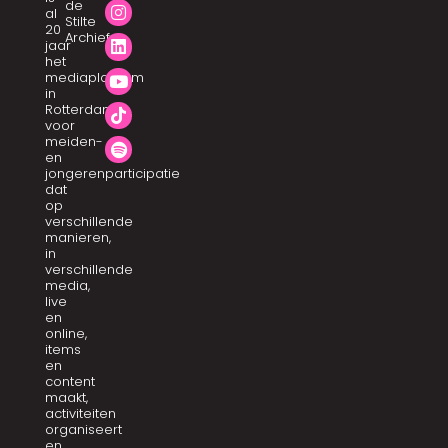
de
al
Stilte
20
Archief
jaar
het
mediaplatform
in
Rotterdam
voor
meiden-
en
jongerenparticipatie
dat
op
verschillende
manieren,
in
verschillende
media,
live
en
online,
items
en
content
maakt,
activiteiten
organiseert
en