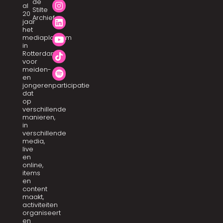
de
al
Stilte
20
Archief
jaar
het
mediaplatform
in
Rotterdam
voor
meiden-
en
jongerenparticipatie
dat
op
verschillende
manieren,
in
verschillende
media,
live
en
online,
items
en
content
maakt,
activiteiten
organiseert
en