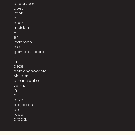
onderzoek
doet
voor
en
door
meiden
–
en
iedereen
die
geïnteresseerd
is
in
deze
belevingswereld.
Meiden
emancipatie
vormt
in
al
onze
projecten
de
rode
draad.