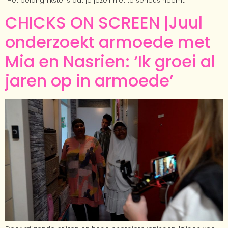
“Het belangrijkste is dat je jezelf niet te serieus neemt.
CHICKS ON SCREEN |Juul
onderzoekt armoede met
Mia en Nasrien: ‘Ik groei al
jaren op in armoede’