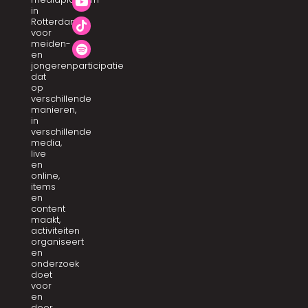
in
Rotterdam
voor
meiden-
en
jongerenparticipatie
dat
op
verschillende
manieren,
in
verschillende
media,
live
en
online,
items
en
content
maakt,
activiteiten
organiseert
en
onderzoek
doet
voor
en
door