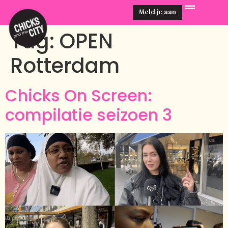
Meld je aan
Tag:
OPEN
Rotterdam
Chicks On Screen:
compilatie seizoen 3