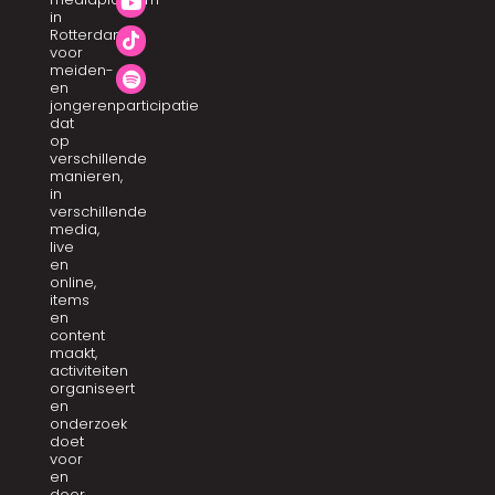
in
Rotterdam
voor
meiden-
en
jongerenparticipatie
dat
op
verschillende
manieren,
in
verschillende
media,
live
en
online,
items
en
content
maakt,
activiteiten
organiseert
en
onderzoek
doet
voor
en
door